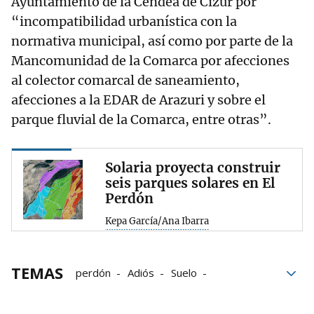
Ayuntamiento de la Cendea de Cizur por
“incompatibilidad urbanística con la
normativa municipal, así como por parte de la
Mancomunidad de la Comarca por afecciones
al colector comarcal de saneamiento,
afecciones a la EDAR de Arazuri y sobre el
parque fluvial de la Comarca, entre otras”.
Solaria proyecta construir
seis parques solares en El
Perdón
Kepa García/Ana Ibarra
TEMAS
perdón
Adiós
Suelo
Gobierno de Navarra
Biurrun-Olcoz
Grupo Noticias
Úcar