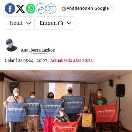
Añádenos en Google
Itzuli
Entzun
Ana Ibarra Lazkoz
Galar
|
24·05·24
|
20:07
|
Actualizado a las 20:24