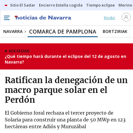
Sitio El Sadar
Encierro Estella cogida
Tiempo eclipse
Merino
Kiosko
COMARCA DE PAMPLONA
NAVARRA
BORTZIRIAK
SOCIEDAD
¿Qué tiempo hará durante el eclipse del 12 de agosto en
Navarra?
Ratifican la denegación de un
macro parque solar en el
Perdón
El Gobierno foral rechaza el tercer proyecto de
Solaria para construir una planta de 50 MWp en 123
hectáreas entre Adiós y Muruzábal