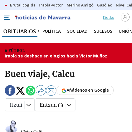
Brutal cogida
Iraola-Víctor
Merino Amigó
Gasóleo
Nivel Ce
Kiosko
OBITUARIOS
POLÍTICA
SOCIEDAD
SUCESOS
UNIÓN
FÚTBOL
Iraola se deshace en elogios hacia Víctor Muñoz
Buen viaje, Calcu
Añádenos en Google
Itzuli
Entzun