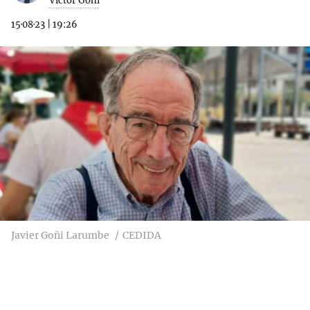
Víctor Goñi
15·08·23
|
19:26
Javier Goñi Larumbe
CEDIDA