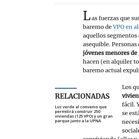
L
as fuerzas que su
baremo de
VPO en al
aquellos segmentos 
asequible. Personas
jóvenes menores de 
hacen (en alquiler to
baremo actual expul
Los qu
RELACIONADAS
vivien
fácil.
Luz verde al convenio que
permitirá construir 250
se est
viviendas (125 VPO) y un gran
parque junto a la UPNA
necesi
social