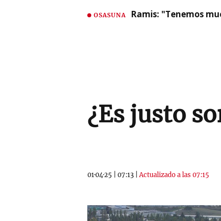
Ramis: "Tenemos mu
OSASUNA
¿Es justo so
01·04·25
|
07:13
|
Actualizado a las 07:15