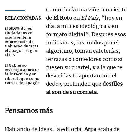
Como decía una viñeta reciente
de
El Roto
en
El País
, “hoy en
RELACIONADAS
día la mili es ideológica y en
El 59,6% de los
ciudadanos ve
formato digital”. Después esos
insuficiente la
información del
milicianos, instruidos por el
Gobierno durante
algoritmo, toman cafeterías,
el apagón, según
el CIS
terrazas o comedores como si
El Gobierno
fuesen su cuartel, y a la que te
investiga ahora un
fallo técnico y un
descuidas te apuntan con el
ciberataque como
causas del apagón
dedo y pretenden que
desfiles
al son de su corneta
.
Pensarnos más
Hablando de ideas, la editorial
Arpa
acaba de