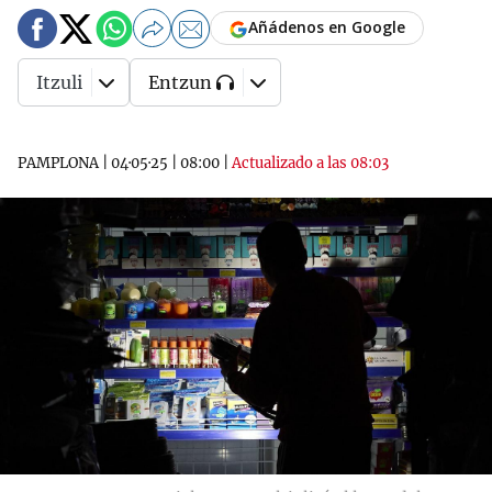
Añádenos en Google
Itzuli
Entzun
PAMPLONA
|
04·05·25
|
08:00
|
Actualizado a las 08:03