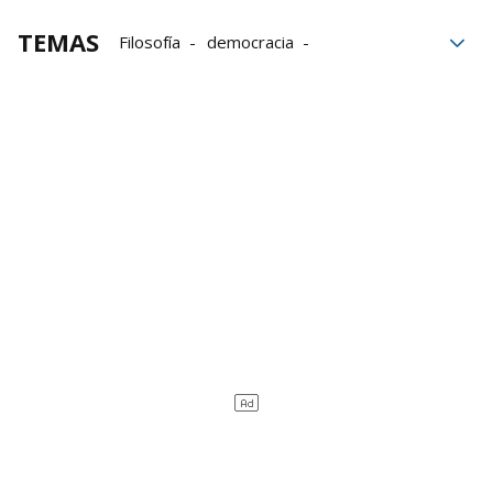
TEMAS
Filosofía
democracia
Apagón eléctrico
Apagón
El apagón
Pedro Sánchez
Libros
pensamientos