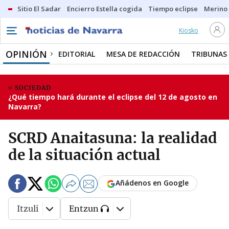
Sitio El Sadar
Encierro Estella cogida
Tiempo eclipse
Merino
Kiosko
OPINIÓN
EDITORIAL
MESA DE REDACCIÓN
TRIBUNAS
SOCIEDAD
¿Qué tiempo hará durante el eclipse del 12 de agosto en
Navarra?
SCRD Anaitasuna: la realidad
de la situación actual
Añádenos en Google
Itzuli
Entzun