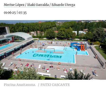
Mertxe López / Iñaki Garralda / Eduardo Uterga
01·06·25
|
07:35
Piscina Anaitasuna.
PATXI CASCANTE