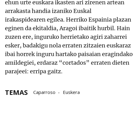
ehun urte euskara ikasten ari zirenen artean
arrakasta handia izaniko Euskal
irakaspidearen egilea. Herriko Espainia plazan
eginen da ekitaldia, Aragoi ibaitik hurbil. Hain
zuzen ere, inguruko herrietako agiri zaharrei
esker, badakigu nola erraten zitzaien euskaraz
ibai horrek inguru hartako paisaian eragindako
amildegiei, erdaraz “cortados” erraten dieten
parajeei: erripa gaitz.
TEMAS
Caparroso
Euskera