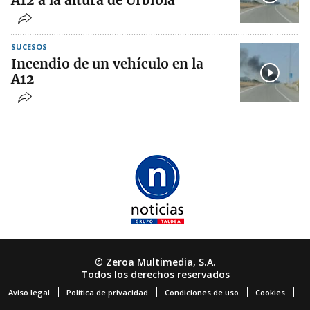
A12 a la altura de Urbiola
SUCESOS
Incendio de un vehículo en la
A12
© Zeroa Multimedia, S.A.
Todos los derechos reservados
Aviso legal
Política de privacidad
Condiciones de uso
Cookies