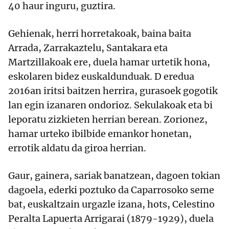
40 haur inguru, guztira.
Gehienak, herri horretakoak, baina baita
Arrada, Zarrakaztelu, Santakara eta
Martzillakoak ere, duela hamar urtetik hona,
eskolaren bidez euskaldunduak. D eredua
2016an iritsi baitzen herrira, gurasoek gogotik
lan egin izanaren ondorioz. Sekulakoak eta bi
leporatu zizkieten herrian berean. Zorionez,
hamar urteko ibilbide emankor honetan,
errotik aldatu da giroa herrian.
Gaur, gainera, sariak banatzean, dagoen tokian
dagoela, ederki poztuko da Caparrosoko seme
bat, euskaltzain urgazle izana, hots, Celestino
Peralta Lapuerta Arrigarai (1879-1929), duela