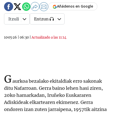
Añádenos en Google
Itzuli
Entzun
10·05·26
|
06:30
|
Actualizado a las 11:14
G
aurkoa bezalako ekitaldiak erro sakonak
ditu Nafarroan. Gerra baino lehen hasi ziren,
20ko hamarkadan, Iruñeko Euskararen
Adiskideak elkartearen ekimenez. Gerra
ondoren izan zuten jarraipena, 1957tik aitzina