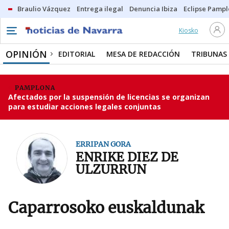
Braulio Vázquez
Entrega ilegal
Denuncia Ibiza
Eclipse Pamp
Kiosko
OPINIÓN
EDITORIAL
MESA DE REDACCIÓN
TRIBUNAS
PAMPLONA
Afectados por la suspensión de licencias se organizan
para estudiar acciones legales conjuntas
ERRIPAN GORA
ENRIKE DIEZ DE
ULZURRUN
Caparrosoko euskaldunak