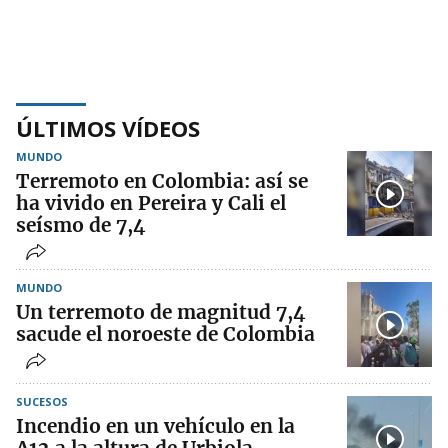
ÚLTIMOS VÍDEOS
MUNDO
Terremoto en Colombia: así se
ha vivido en Pereira y Cali el
seísmo de 7,4
MUNDO
Un terremoto de magnitud 7,4
sacude el noroeste de Colombia
SUCESOS
Incendio en un vehículo en la