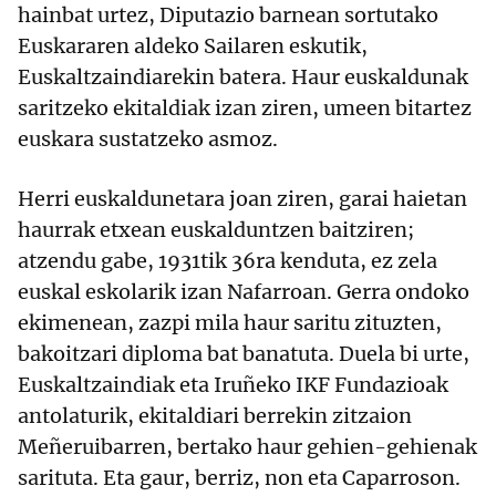
hainbat urtez, Diputazio barnean sortutako
Euskararen aldeko Sailaren eskutik,
Euskaltzaindiarekin batera. Haur euskaldunak
saritzeko ekitaldiak izan ziren, umeen bitartez
euskara sustatzeko asmoz.
Herri euskaldunetara joan ziren, garai haietan
haurrak etxean euskalduntzen baitziren;
atzendu gabe, 1931tik 36ra kenduta, ez zela
euskal eskolarik izan Nafarroan. Gerra ondoko
ekimenean, zazpi mila haur saritu zituzten,
bakoitzari diploma bat banatuta. Duela bi urte,
Euskaltzaindiak eta Iruñeko IKF Fundazioak
antolaturik, ekitaldiari berrekin zitzaion
Meñeruibarren, bertako haur gehien-gehienak
sarituta. Eta gaur, berriz, non eta Caparroson.