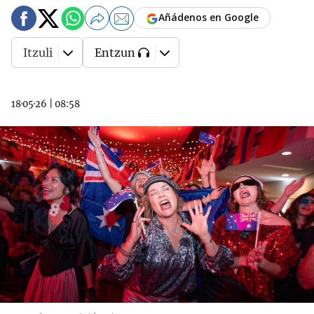
Añádenos en Google
Itzuli
Entzun
18·05·26
|
08:58