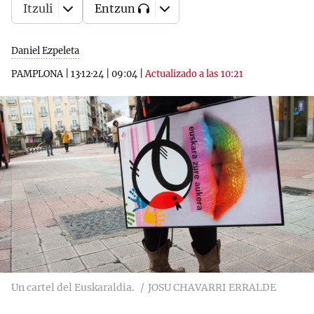
Itzuli
Entzun
Daniel Ezpeleta
PAMPLONA
|
13·12·24
|
09:04
|
Actualizado a las 10:21
Un cartel del Euskaraldia.
JOSU CHAVARRI ERRALDE