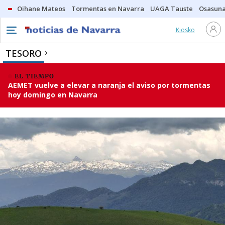
Oihane Mateos
Tormentas en Navarra
UAGA Tauste
Osasuna
Kiosko
TESORO
EL TIEMPO
AEMET vuelve a elevar a naranja el aviso por tormentas
hoy domingo en Navarra