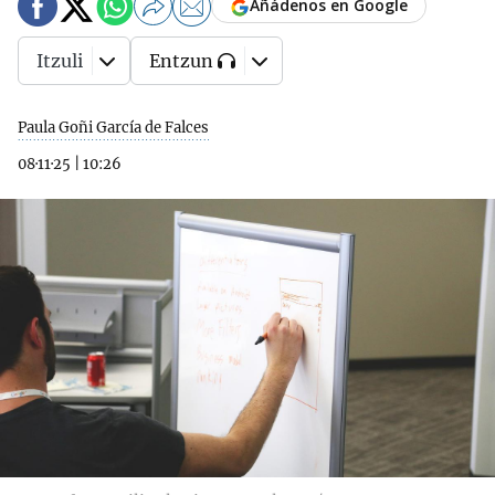
Añádenos en Google
Itzuli
Entzun
Paula Goñi García de Falces
08·11·25
|
10:26