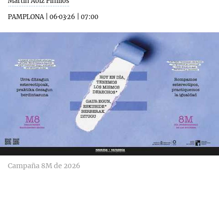
Martín Aoiz Pinillos
PAMPLONA
|
06·03·26
|
07:00
Campaña 8M de 2026