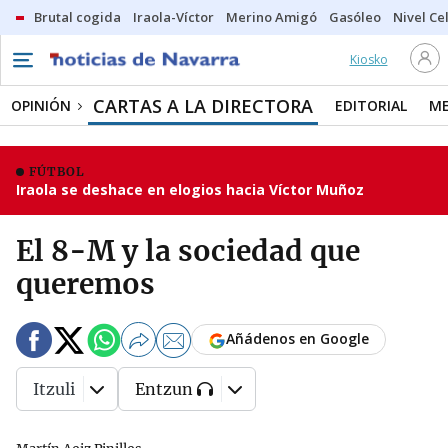
Brutal cogida
Iraola-Víctor
Merino Amigó
Gasóleo
Nivel Ce
Kiosko
CARTAS A LA DIRECTORA
OPINIÓN
EDITORIAL
ME
FÚTBOL
Iraola se deshace en elogios hacia Víctor Muñoz
El 8-M y la sociedad que
queremos
Añádenos en Google
Itzuli
Entzun