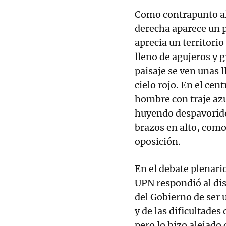
Como contrapunto al 
derecha aparece un p
aprecia un territori
lleno de agujeros y g
paisaje se ven unas 
cielo rojo. En el cen
hombre con traje azu
huyendo despavorido 
brazos en alto, como
oposición.
En el debate plenari
UPN respondió al dis
del Gobierno de ser 
y de las dificultades
pero lo hizo alejado