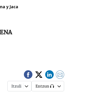
na y Jaca
RENA
Itzuli
Entzun