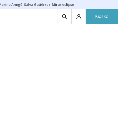
Merino Amigó
Salva Gutiérrez
Mirar eclipse
Iraola-Víctor
Ángel Eche
Kiosko