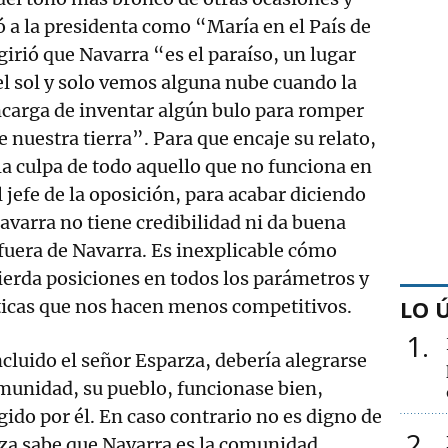
itó a la presidenta como “María en el País de
girió que Navarra “es el paraíso, un lugar
l sol y solo vemos alguna nube cuando la
ncarga de inventar algún bulo para romper
e nuestra tierra”. Para que encaje su relato,
a culpa de todo aquello que no funciona en
 jefe de la oposición, para acabar diciendo
avarra no tiene credibilidad ni da buena
fuera de Navarra. Es inexplicable cómo
erda posiciones en todos los parámetros y
LO 
íticas que nos hacen menos competitivos.
1
ncluido el señor Esparza, debería alegrarse
omunidad, su pueblo, funcionase bien,
gido por él. En caso contrario no es digno de
2
rza sabe que Navarra es la comunidad