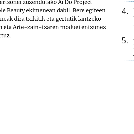
ertsonei zuzendutako Ai Do Project
4
ble Beauty ekimenean dabil. Bere egiteen
neak dira txikitik eta gertutik lantzeko
en eta Arte-zain-tzaren moduei entzunez
rtuz.
5