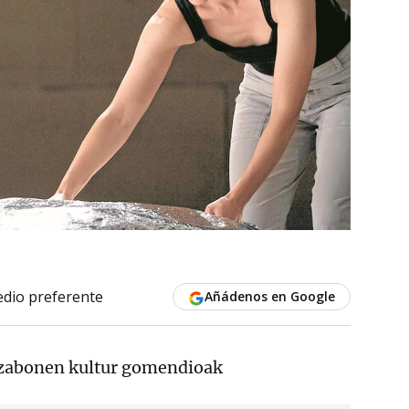
dio preferente
Añádenos en Google
zabonen kultur gomendioak