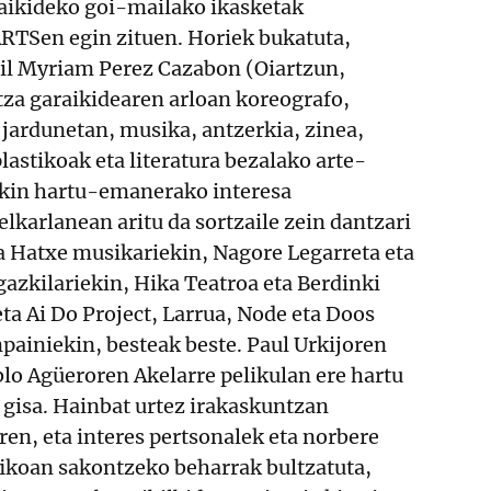
aikideko goi-mailako ikasketak
TSen egin zituen. Horiek bukatuta,
il Myriam Perez Cazabon (Oiartzun,
tza garaikidearen arloan koreografo,
e jardunetan, musika, antzerkia, zinea,
plastikoak eta literatura bezalako arte-
ekin hartu-emanerako interesa
elkarlanean aritu da sortzaile zein dantzari
Hatxe musikariekin, Nagore Legarreta eta
gazkilariekin, Hika Teatroa eta Berdinki
ta Ai Do Project, Larrua, Node eta Doos
painiekin, besteak beste. Paul Urkijoren
lo Agüeroren Akelarre pelikulan ere hartu
 gisa. Hainbat urtez irakaskuntzan
oren, eta interes pertsonalek eta norbere
ikoan sakontzeko beharrak bultzatuta,