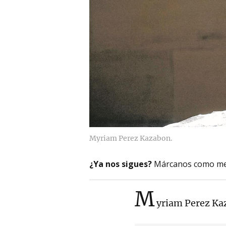
Myriam Perez Kazabon.
¿Ya nos sigues?
Márcanos como me
M
yriam Perez Ka