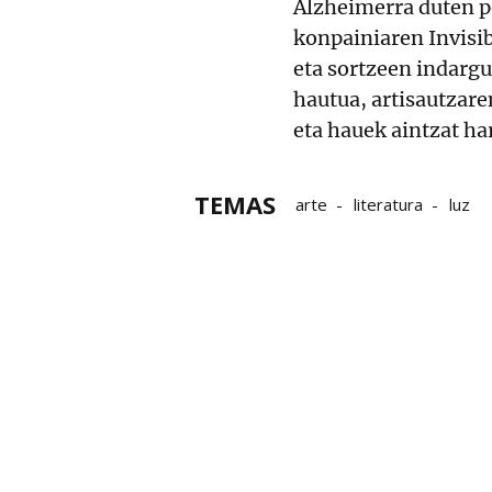
Alzheimerra duten p
konpainiaren Invisi
eta sortzeen indargu
hautua, artisautzar
eta hauek aintzat ha
TEMAS
arte
literatura
luz