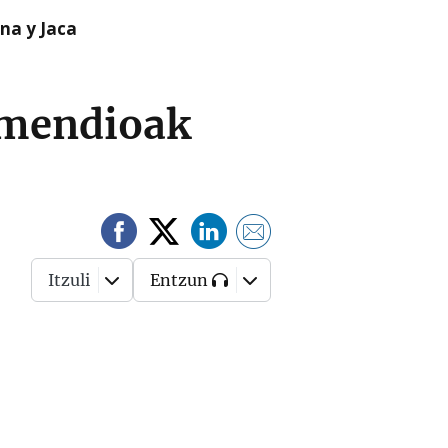
na y Jaca
omendioak
Itzuli
Entzun