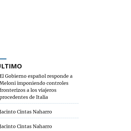
ÚLTIMO
El Gobierno español responde a
Meloni imponiendo controles
fronterizos a los viajeros
procedentes de Italia
Jacinto Cintas Naharro
Jacinto Cintas Naharro