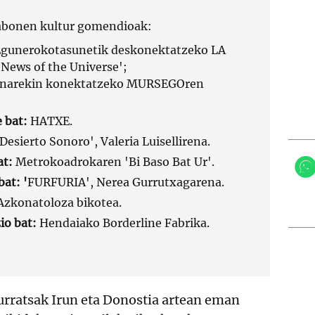
abonen kultur gomendioak:
gunerokotasunetik deskonektatzeko LA
'News of the Universe';
unarekin konektatzeko MURSEGOren
e bat:
HATXE.
Desierto Sonoro', Valeria Luisellirena.
at:
Metrokoadrokaren 'Bi Baso Bat Ur'.
at: '
FURFURIA', Nerea Gurrutxagarena.
zkonatoloza bikotea.
io bat:
Hendaiako Borderline Fabrika.
urratsak Irun eta Donostia artean eman