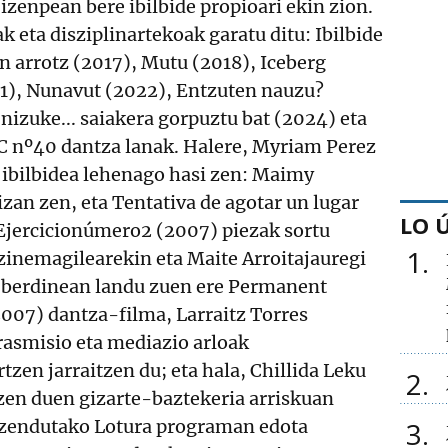
zenpean bere ibilbide propioari ekin zion.
k eta disziplinartekoak garatu ditu: Ibilbide
n arrotz (2017), Mutu (2018), Iceberg
21), Nunavut (2022), Entzuten nauzu?
nizuke... saiakera gorpuztu bat (2024) eta
CC nº40 dantza lanak. Halere, Myriam Perez
 ibilbidea lehenago hasi zen: Maimy
izan zen, eta Tentativa de agotar un lugar
LO 
 Ejercicionúmero2 (2007) piezak sortu
1
e zinemagilearekin eta Maite Arroitajauregi
 berdinean landu zuen ere Permanent
2007) dantza-filma, Larraitz Torres
trasmisio eta mediazio arloak
tzen jarraitzen du; eta hala, Chillida Leku
2
en duen gizarte-baztekeria arriskuan
uzendutako Lotura programan edota
3