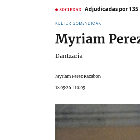
Adjudicadas por 135 
SOCIEDAD
KULTUR GOMENDIOAK
Myriam Pere
Dantzaria
Myriam Perez Kazabon
18·05·26
|
10:05