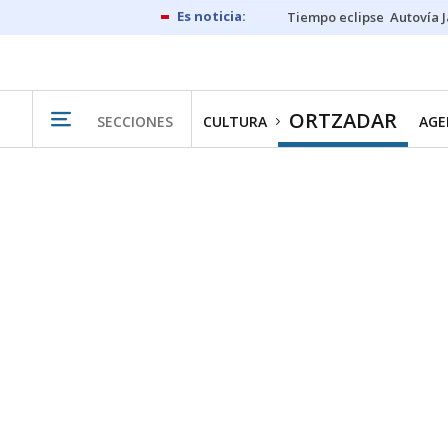
Tiempo eclipse
Autovía 
ORTZADAR
SECCIONES
CULTURA
AGE