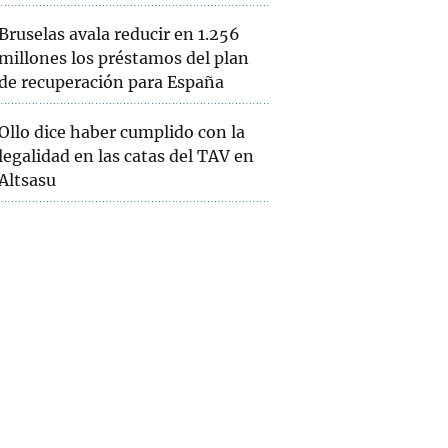
Bruselas avala reducir en 1.256
millones los préstamos del plan
de recuperación para España
Ollo dice haber cumplido con la
legalidad en las catas del TAV en
Altsasu