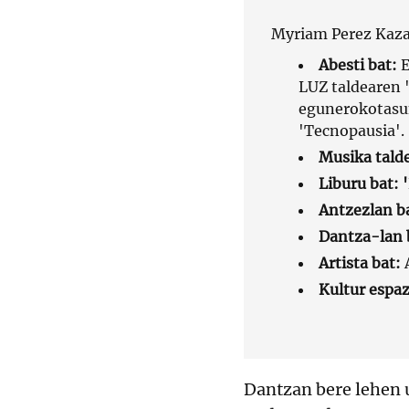
Myriam Perez Kaz
Abesti bat:
E
LUZ taldearen 
egunerokotas
'Tecnopausia'.
Musika tald
Liburu bat: '
Antzezlan b
Dantza-lan b
Artista bat:
A
Kultur espaz
Dantzan bere lehen 