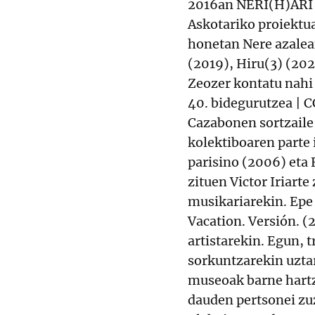
2016an NERI(H)ARI i
Askotariko proiektua
honetan Nere azalea
(2019), Hiru(3) (20
Zeozer kontatu nahi 
40. bidegurutzea | 
Cazabonen sortzaile
kolektiboaren parte 
parisino (2006) eta
zituen Victor Iriart
musikariarekin. Epe
Vacation. Versión. (
artistarekin. Egun, 
sorkuntzarekin uztar
museoak barne hartz
dauden pertsonei z