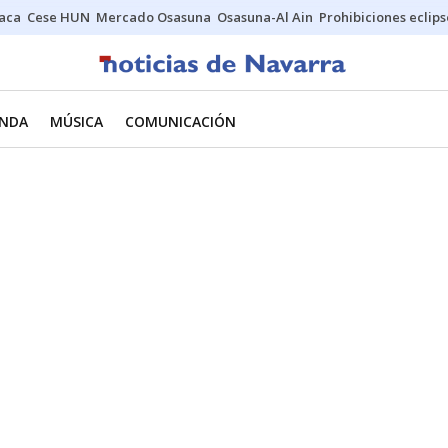
Jaca
Cese HUN
Mercado Osasuna
Osasuna-Al Ain
Prohibiciones eclips
NDA
MÚSICA
COMUNICACIÓN