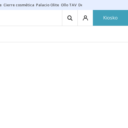
e
Cierre cosmética
Palacio Olite
Ollo TAV
Derrama vecinos
Kiosko