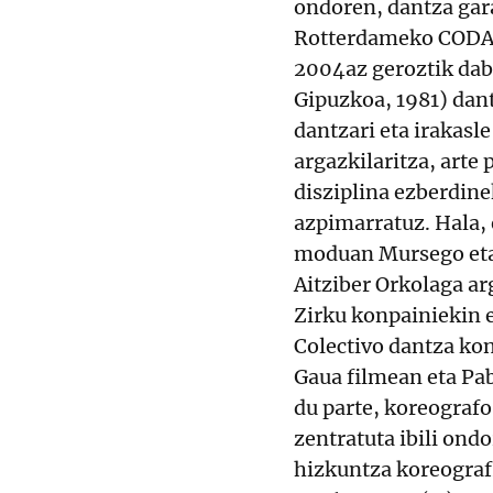
ondoren, dantza gar
Rotterdameko CODAR
2004az geroztik dab
Gipuzkoa, 1981) dan
dantzari eta irakasl
argazkilaritza, arte 
disziplina ezberdin
azpimarratuz. Hala, 
moduan Mursego eta 
Aitziber Orkolaga ar
Zirku konpainiekin e
Colectivo dantza kon
Gaua filmean eta Pab
du parte, koreografo
zentratuta ibili ond
hizkuntza koreograf