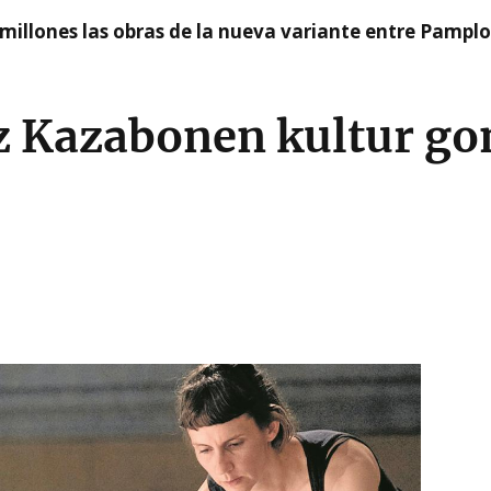
millones las obras de la nueva variante entre Pamplo
z Kazabonen kultur g