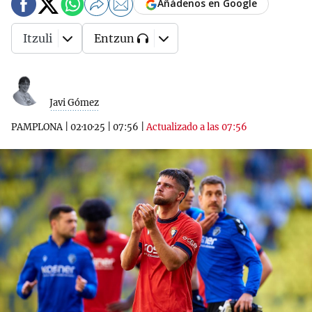
Añádenos en Google
Itzuli
Entzun
Javi Gómez
PAMPLONA
|
02·10·25
|
07:56
|
Actualizado a las 07:56