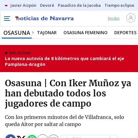
Javier Aizpún
Devoré
Pasadizo de la Jacoba
Tiempo eclipse
Kiosko
OSASUNA
TAJONAR
OSASUNA FEMENINO
DEPORTES
SOCIEDAD
La nueva autovía de 8 kilómetros que cambiará el eje
Pamplona-Aragón
Osasuna | Con Iker Muñoz ya
han debutado todos los
jugadores de campo
Con los primeros minutos del de Villafranca, solo
queda Aitor por saltar al campo