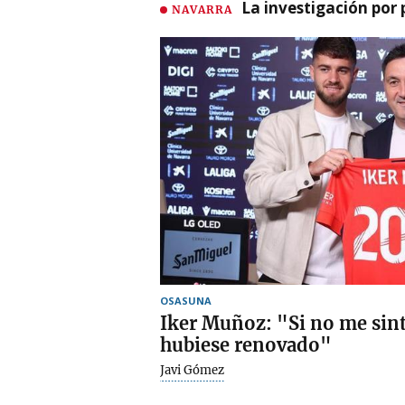
La investigación por 
NAVARRA
OSASUNA
Iker Muñoz: "Si no me sint
hubiese renovado"
Javi Gómez