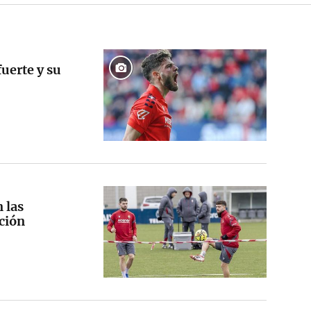
uerte y su
 las
ción