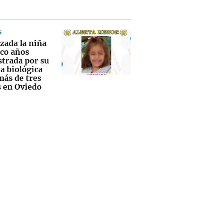
S
zada la niña
nco años
strada por su
a biológica
más de tres
 en Oviedo