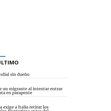
ÚLTIMO
ndial sin dueño
e un migrante al intentar entrar
uta en parapente
 exige a Italia retirar los
les fronterizos antes del