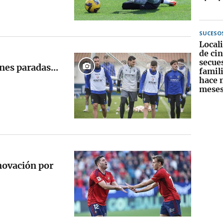
SUCESO
Locali
de ci
secue
es paradas...
famili
hace 
meses
novación por