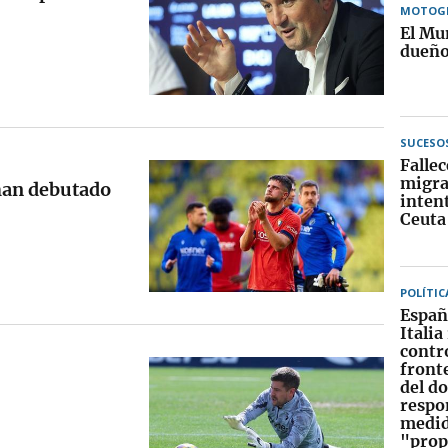
MOTOG
El Mu
dueñ
SUCESO
Fallec
migra
han debutado
inten
Ceuta
POLÍTIC
Españ
Italia
contr
front
del d
respo
medi
"prop