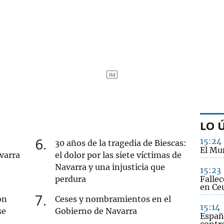
LO 
6
15:24
30 años de la tragedia de Biescas:
El Mu
varra
el dolor por las siete víctimas de
Navarra y una injusticia que
15:23
perdura
Fallec
en Ce
7
ón
Ceses y nombramientos en el
15:14
se
Gobierno de Navarra
España
contro