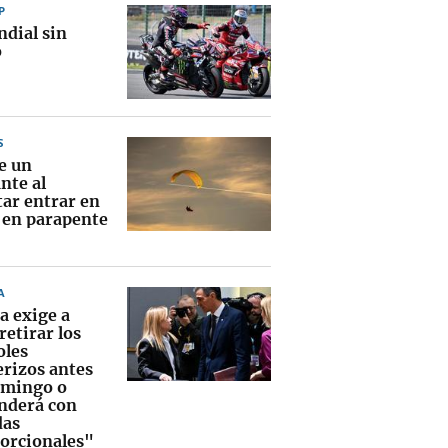
P
ndial sin
o
S
e un
nte al
tar entrar en
 en parapente
A
a exige a
 retirar los
oles
erizos antes
omingo o
nderá con
das
orcionales"