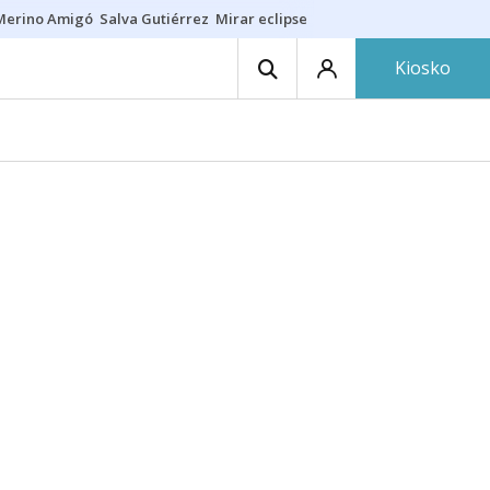
Merino Amigó
Salva Gutiérrez
Mirar eclipse
Iraola-Víctor
Ángel Eche
Kiosko