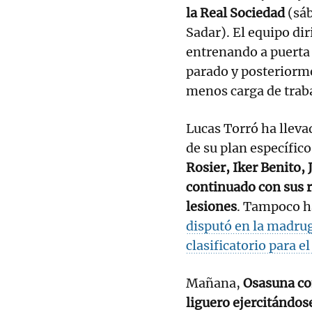
la Real Sociedad
(sáb
Sadar). El equipo di
entrenando a puerta 
parado y posteriorme
menos carga de traba
Lucas Torró ha lleva
de su plan específico
Rosier, Iker Benito,
continuado con sus r
lesiones
. Tampoco h
disputó en la madru
clasificatorio para 
Mañana,
Osasuna co
liguero ejercitándose