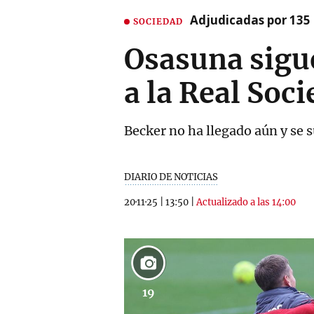
Adjudicadas por 135 
SOCIEDAD
Osasuna sigue
a la Real Soc
Becker no ha llegado aún y se su
DIARIO DE NOTICIAS
20·11·25
|
13:50
|
Actualizado a las 14:00
19