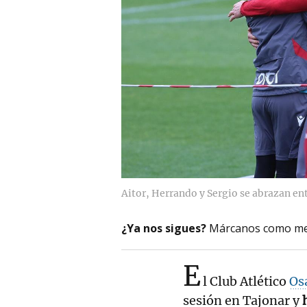
Aitor, Herrando y Sergio se abrazan en
¿Ya nos sigues?
Márcanos como me
E
l Club Atlético
Os
sesión en Tajonar y