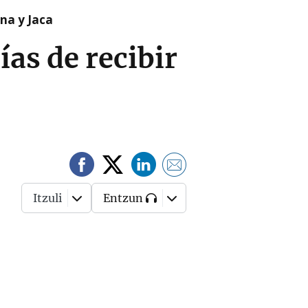
na y Jaca
as de recibir
Itzuli
Entzun