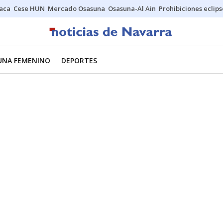
Jaca
Cese HUN
Mercado Osasuna
Osasuna-Al Ain
Prohibiciones eclips
UNA FEMENINO
DEPORTES