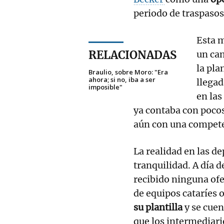
periodo de traspasos
Esta m
RELACIONADAS
un ca
la pla
Braulio, sobre Moro: "Era
ahora; si no, iba a ser
llegad
imposible"
en las
ya contaba con poco
aún con una compete
La realidad en las d
tranquilidad. A día d
recibido ninguna ofe
de equipos cataríes 
su plantilla
y se cuen
que los intermediari