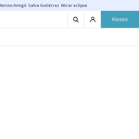
Merino Amigó
Salva Gutiérrez
Mirar eclipse
Iraola-Víctor
Ángel Eche
Kiosko