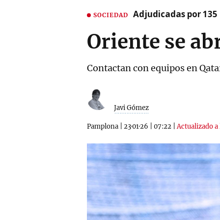
Adjudicadas por 135 
SOCIEDAD
Oriente se ab
Contactan con equipos en Qatar
Javi Gómez
Pamplona
|
23·01·26
|
07:22
|
Actualizado a 