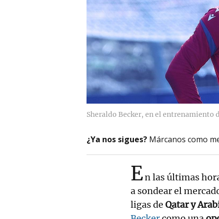
Sheraldo Becker, en el entrenamiento d
¿Ya nos sigues?
Márcanos como me
E
n las últimas ho
a sondear el mercad
ligas de
Qatar y Arab
Becker
como una
op