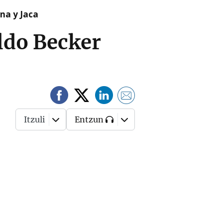
na y Jaca
ldo Becker
Itzuli
Entzun