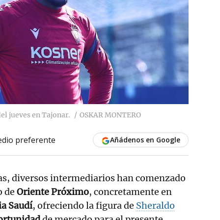
el jueves en Tajonar.
OSKAR MONTERO
dio preferente
Añádenos en Google
ras, diversos intermediarios han comenzado
o de
Oriente Próximo
, concretamente en
ia Saudí
, ofreciendo la figura de
Sheraldo
ortunidad
de mercado para el presente