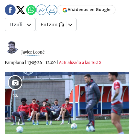
Añádenos en Google
Itzuli
Entzun
Javier Leoné
Pamplona
|
13·05·26
|
12:00
|
Actualizado a las 16:12
12