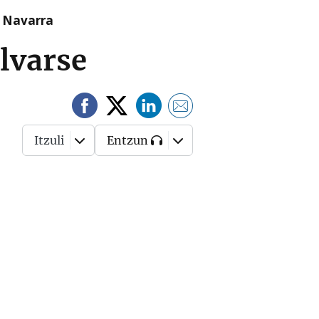
n Navarra
alvarse
Itzuli
Entzun