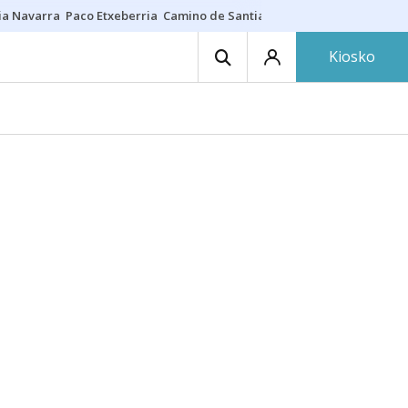
ia Navarra
Paco Etxeberria
Camino de Santiago
Eclipse solar en Nav
Kiosko