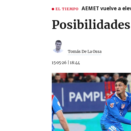
AEMET vuelve a ele
EL TIEMPO
Posibilidades
Tomás De La Ossa
15·05·26
|
18:44