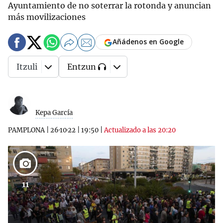
Ayuntamiento de no soterrar la rotonda y anuncian
más movilizaciones
Añádenos en Google
Itzuli
Entzun
Kepa García
PAMPLONA
|
26·10·22
|
19:50
|
Actualizado a las 20:20
11