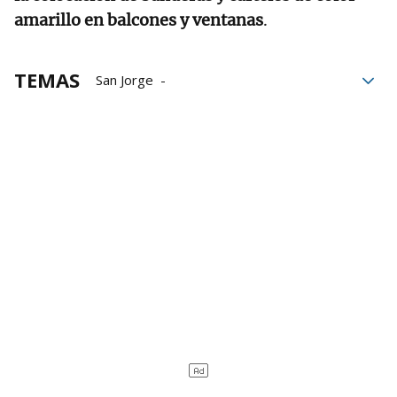
amarillo en balcones y ventanas
.
TEMAS
San Jorge
Ayuntamiento de Pamplona
Navarra Suma
Enrique Maya