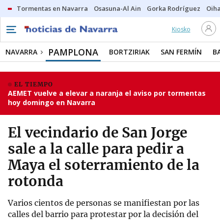
Tormentas en Navarra
Osasuna-Al Ain
Gorka Rodríguez
Oih
Kiosko
PAMPLONA
NAVARRA
BORTZIRIAK
SAN FERMÍN
B
EL TIEMPO
AEMET vuelve a elevar a naranja el aviso por tormentas
hoy domingo en Navarra
El vecindario de San Jorge
sale a la calle para pedir a
Maya el soterramiento de la
rotonda
Varios cientos de personas se manifiestan por las
calles del barrio para protestar por la decisión del