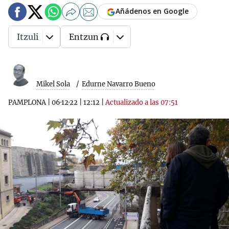
Añádenos en Google
Itzuli
Entzun
Mikel Sola
Edurne Navarro Bueno
PAMPLONA
|
06·12·22
|
12:12
|
Actualizado a las 07:51