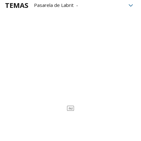
TEMAS
Pasarela de Labrit
Pasarela del Labrit
Ayuntamiento de Pamplona
obras