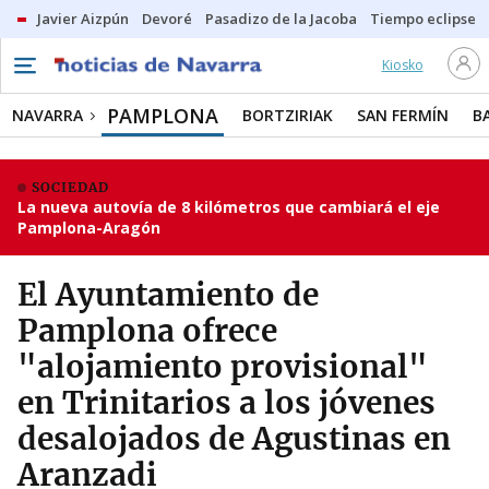
Javier Aizpún
Devoré
Pasadizo de la Jacoba
Tiempo eclipse
Kiosko
PAMPLONA
NAVARRA
BORTZIRIAK
SAN FERMÍN
B
SOCIEDAD
La nueva autovía de 8 kilómetros que cambiará el eje
Pamplona-Aragón
El Ayuntamiento de
Pamplona ofrece
"alojamiento provisional"
en Trinitarios a los jóvenes
desalojados de Agustinas en
Aranzadi