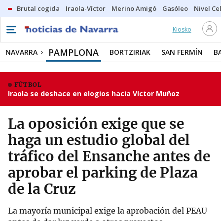
Brutal cogida
Iraola-Víctor
Merino Amigó
Gasóleo
Nivel Ce
Kiosko
PAMPLONA
NAVARRA
BORTZIRIAK
SAN FERMÍN
B
FÚTBOL
Iraola se deshace en elogios hacia Víctor Muñoz
La oposición exige que se
haga un estudio global del
tráfico del Ensanche antes de
aprobar el parking de Plaza
de la Cruz
La mayoría municipal exige la aprobación del PEAU