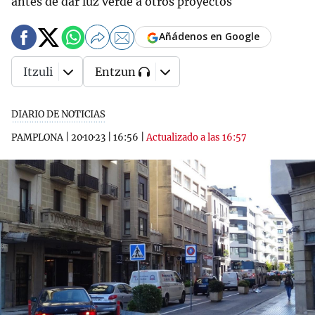
antes de dar luz verde a otros proyectos
Añádenos en Google
Itzuli
Entzun
DIARIO DE NOTICIAS
PAMPLONA
|
20·10·23
|
16:56
|
Actualizado a las 16:57