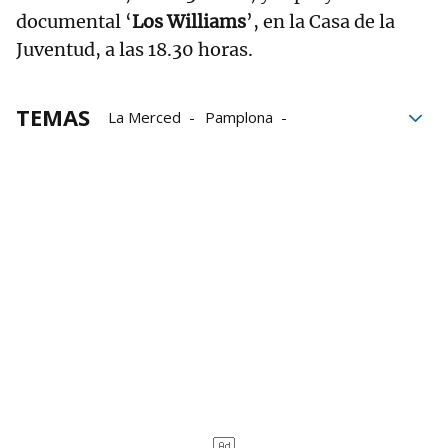
documental ‘
Los Williams
’, en la Casa de la
Juventud, a las 18.30 horas.
TEMAS
La Merced
Pamplona
Ayuntamiento de Pamplona
Visita guiada
Navarra
género
Pueblo gitano