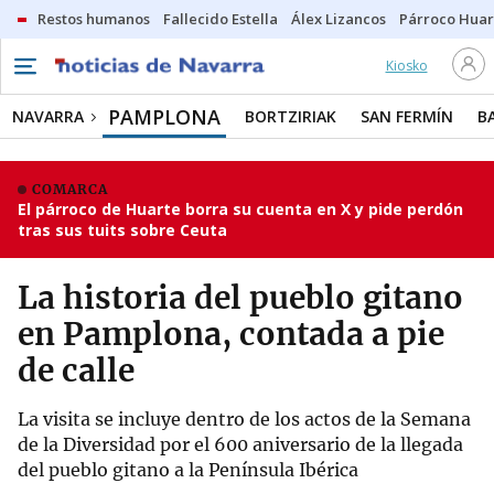
Restos humanos
Fallecido Estella
Álex Lizancos
Párroco Huar
Kiosko
PAMPLONA
NAVARRA
BORTZIRIAK
SAN FERMÍN
B
COMARCA
El párroco de Huarte borra su cuenta en X y pide perdón
tras sus tuits sobre Ceuta
La historia del pueblo gitano
en Pamplona, contada a pie
de calle
La visita se incluye dentro de los actos de la Semana
de la Diversidad por el 600 aniversario de la llegada
del pueblo gitano a la Península Ibérica