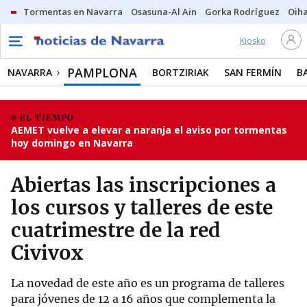
Tormentas en Navarra
Osasuna-Al Ain
Gorka Rodríguez
Oih
Kiosko
PAMPLONA
NAVARRA
BORTZIRIAK
SAN FERMÍN
B
EL TIEMPO
AEMET vuelve a elevar a naranja el aviso por tormentas
hoy domingo en Navarra
Abiertas las inscripciones a
los cursos y talleres de este
cuatrimestre de la red
Civivox
La novedad de este año es un programa de talleres
para jóvenes de 12 a 16 años que complementa la