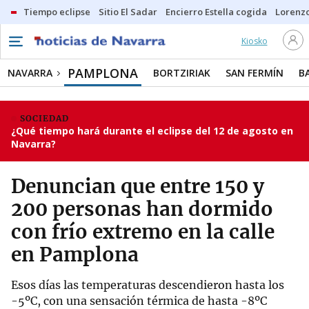
Tiempo eclipse
Sitio El Sadar
Encierro Estella cogida
Lorenzo
Kiosko
PAMPLONA
NAVARRA
BORTZIRIAK
SAN FERMÍN
B
SOCIEDAD
¿Qué tiempo hará durante el eclipse del 12 de agosto en
Navarra?
Denuncian que entre 150 y
200 personas han dormido
con frío extremo en la calle
en Pamplona
Esos días las temperaturas descendieron hasta los
-5ºC, con una sensación térmica de hasta -8ºC