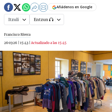
Añádenos en Google
Itzuli
Entzun
Francisco Rivera
26·03·26
|
15:43
|
Actualizado a las 15:45