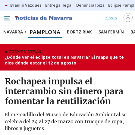
Braulio Vázquez
Entrega ilegal
Denuncia Ibiza
Eclipse Pamp
Kiosko
PAMPLONA
NAVARRA
BORTZIRIAK
SAN FERMÍN
B
CUENTA ATRÁS
¿Dónde ver el eclipse total en Navarra? El mapa que te
dice dónde estar el 12 de agosto
Rochapea impulsa el
intercambio sin dinero para
fomentar la reutilización
El mercadillo del Museo de Educación Ambiental se
celebra del 24 al 27 de marzo con trueque de ropa,
libros y juguetes