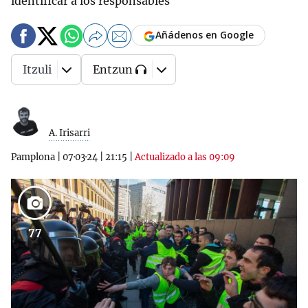
identificar a los responsables
Añádenos en Google
Itzuli
Entzun
A. Irisarri
Pamplona
|
07·03·24
|
21:15
|
Actualizado a las 09:09
77