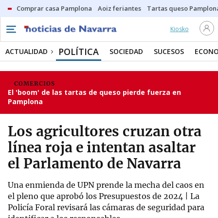
Comprar casa Pamplona
Aoiz feriantes
Tartas queso Pamplon
Kiosko
POLÍTICA
ACTUALIDAD
SOCIEDAD
SUCESOS
ECONO
COMERCIOS
El 'boom' de las tartas de queso pierde fuerza en
Pamplona
Los agricultores cruzan otra
línea roja e intentan asaltar
el Parlamento de Navarra
Una enmienda de UPN prende la mecha del caos en
el pleno que aprobó los Presupuestos de 2024 | La
Policía Foral revisará las cámaras de seguridad para