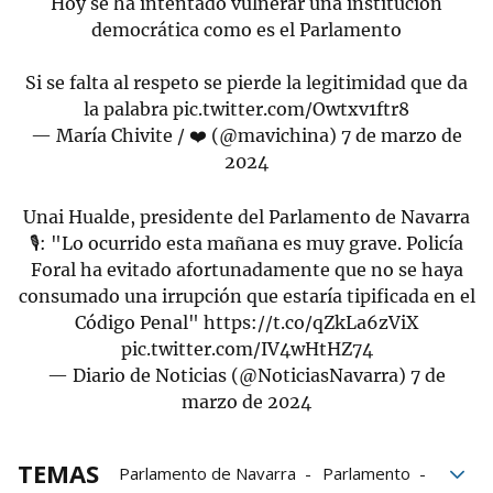
Hoy se ha intentado vulnerar una institución
democrática como es el Parlamento
Si se falta al respeto se pierde la legitimidad que da
la palabra
pic.twitter.com/Owtxv1ftr8
— María Chivite / ❤️ (@mavichina)
7 de marzo de
2024
Unai Hualde, presidente del Parlamento de Navarra
🎙️: "Lo ocurrido esta mañana es muy grave. Policía
Foral ha evitado afortunadamente que no se haya
consumado una irrupción que estaría tipificada en el
Código Penal"
https://t.co/qZkLa6zViX
pic.twitter.com/IV4wHtHZ74
— Diario de Noticias (@NoticiasNavarra)
7 de
marzo de 2024
TEMAS
Parlamento de Navarra
Parlamento