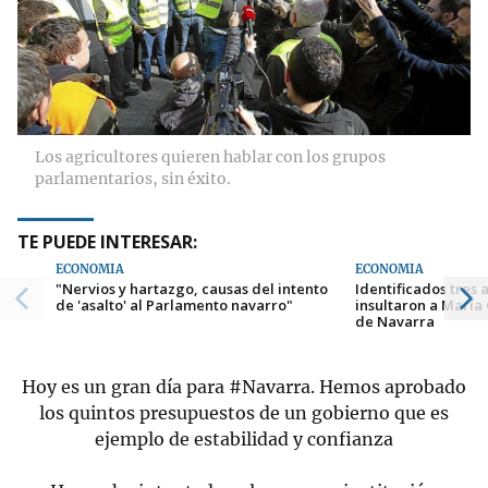
Los agricultores quieren hablar con los grupos
parlamentarios, sin éxito.
TE PUEDE INTERESAR:
ECONOMÍA
ECONOMÍA
"Nervios y hartazgo, causas del intento
Identificados tres 
de 'asalto' al Parlamento navarro"
insultaron a María 
de Navarra
Hoy es un gran día para
#Navarra
. Hemos aprobado
los quintos presupuestos de un gobierno que es
ejemplo de estabilidad y confianza