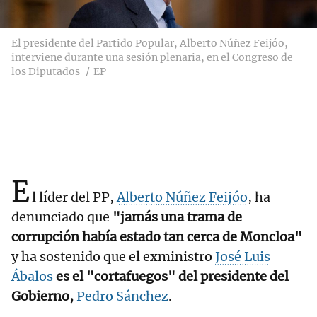
El presidente del Partido Popular, Alberto Núñez Feijóo,
interviene durante una sesión plenaria, en el Congreso de
los Diputados
EP
E
l líder del PP,
Alberto Núñez Feijóo
, ha
denunciado que
"jamás una trama de
corrupción había estado tan cerca de Moncloa"
y ha sostenido que el exministro
José Luis
Ábalos
es el "cortafuegos" del presidente del
Gobierno,
Pedro Sánchez
.