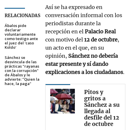
Así se ha expresado en
conversación informal con los
RELACIONADAS
periodistas durante la
Ábalos pide
declarar
recepción en el
Palacio Real
voluntariamente
como testigo ante
con motivo del
12 de octubre
,
el juez del 'caso
un acto en el que, en su
Koldo'
opinión,
Sánchez no debería
Sánchez se
desvincula de las
estar presente y sí dando
prácticas "rayanas
con la corrupción"
explicaciones a los ciudadanos
.
de Ábalos y le
advierte: "Quien la
hace, la paga"
Pitos y
gritos a
Sánchez a su
llegada al
desfile del 12
de octubre