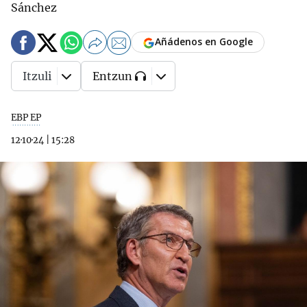
Sánchez
Añádenos en Google
Itzuli
Entzun
EBP EP
12·10·24
|
15:28