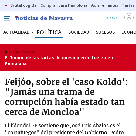
Brutal cogida
Comprar casa Pamplona
Aoiz feriantes
Tartas
Kiosko
POLÍTICA
ACTUALIDAD
SOCIEDAD
SUCESOS
ECONO
COMERCIOS
El 'boom' de las tartas de queso pierde fuerza en
Pamplona
Feijóo, sobre el 'caso Koldo':
"Jamás una trama de
corrupción había estado tan
cerca de Moncloa"
El líder del PP sostiene que José Luis Ábalos es el
"cortafuegos" del presidente del Gobierno, Pedro