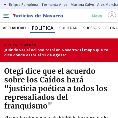
Eclipse Pamplona
Tormenta Alloz
Martina Calvo
Álex Marcha
Kiosko
POLÍTICA
ACTUALIDAD
SOCIEDAD
SUCESOS
ECONO
CUENTA ATRÁS
¿Dónde ver el eclipse total en Navarra? El mapa que te
dice dónde estar el 12 de agosto
Otegi dice que el acuerdo
sobre los Caídos hará
"justicia poética a todos los
represaliados del
franquismo"
El coordinador general de EH Bildu ha presentado