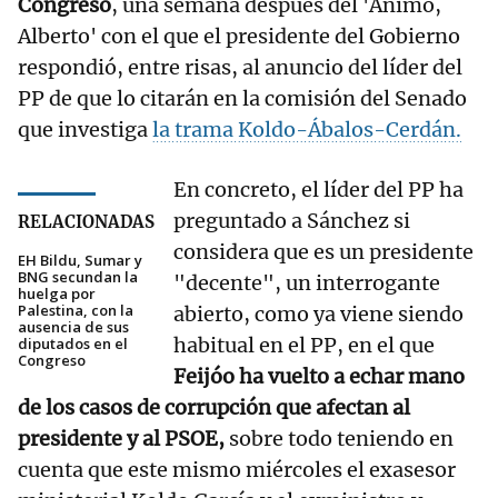
Congreso
, una semana después del 'Animo,
Alberto' con el que el presidente del Gobierno
respondió, entre risas, al anuncio del líder del
PP de que lo citarán en la comisión del Senado
que investiga
la trama Koldo-Ábalos-Cerdán.
En concreto, el líder del PP ha
preguntado a Sánchez si
RELACIONADAS
considera que es un presidente
EH Bildu, Sumar y
BNG secundan la
"decente", un interrogante
huelga por
Palestina, con la
abierto, como ya viene siendo
ausencia de sus
habitual en el PP, en el que
diputados en el
Congreso
Feijóo ha vuelto a echar mano
de los casos de corrupción que afectan al
presidente y al PSOE,
sobre todo teniendo en
cuenta que este mismo miércoles el exasesor