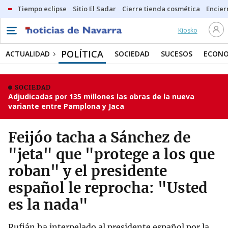
Tiempo eclipse
Sitio El Sadar
Cierre tienda cosmética
Encier
Kiosko
POLÍTICA
ACTUALIDAD
SOCIEDAD
SUCESOS
ECONO
SOCIEDAD
Adjudicadas por 135 millones las obras de la nueva
variante entre Pamplona y Jaca
Feijóo tacha a Sánchez de
"jeta" que "protege a los que
roban" y el presidente
español le reprocha: "Usted
es la nada"
Rufián ha interpelado al presidente español por la