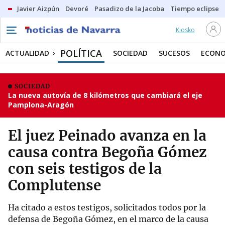
Javier Aizpún
Devoré
Pasadizo de la Jacoba
Tiempo eclipse
Kiosko
POLÍTICA
ACTUALIDAD
SOCIEDAD
SUCESOS
ECONO
SOCIEDAD
La nueva autovía de 8 kilómetros que cambiará el eje
Pamplona-Aragón
El juez Peinado avanza en la
causa contra Begoña Gómez
con seis testigos de la
Complutense
Ha citado a estos testigos, solicitados todos por la
defensa de Begoña Gómez, en el marco de la causa