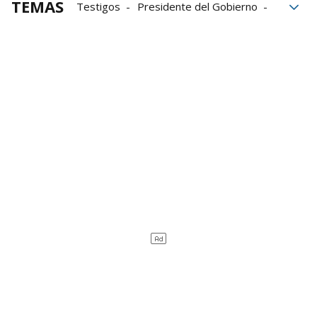
TEMAS
Testigos
Presidente del Gobierno
Begoña Gómez
UCM
Juez Peinado