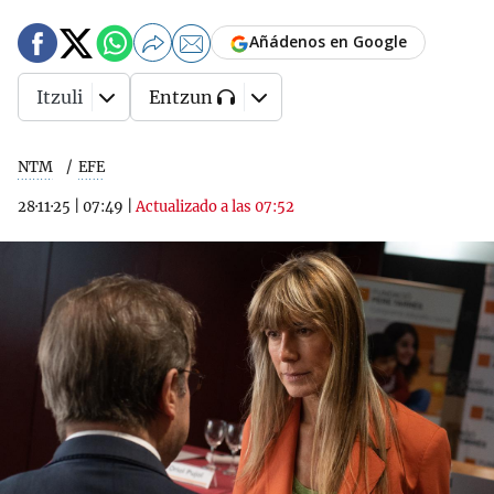
Añádenos en Google
Itzuli
Entzun
NTM
EFE
28·11·25
|
07:49
|
Actualizado a las 07:52