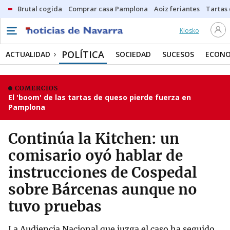
Brutal cogida
Comprar casa Pamplona
Aoiz feriantes
Tartas
Kiosko
POLÍTICA
ACTUALIDAD
SOCIEDAD
SUCESOS
ECONO
COMERCIOS
El 'boom' de las tartas de queso pierde fuerza en
Pamplona
Continúa la Kitchen: un
comisario oyó hablar de
instrucciones de Cospedal
sobre Bárcenas aunque no
tuvo pruebas
La Audiencia Nacional que juzga el caso ha seguido