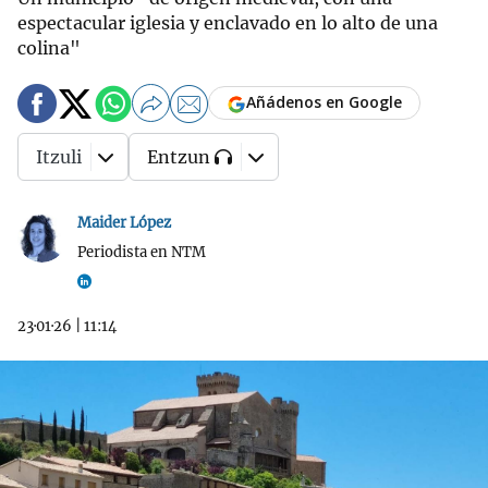
espectacular iglesia y enclavado en lo alto de una
colina"
Añádenos en Google
Itzuli
Entzun
Maider López
Periodista en NTM
23·01·26
|
11:14