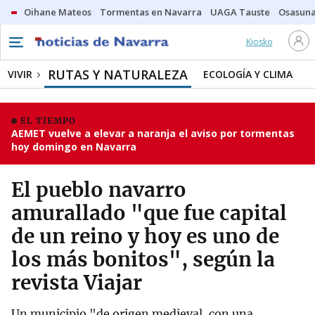
Oihane Mateos
Tormentas en Navarra
UAGA Tauste
Osasuna
Kiosko
RUTAS Y NATURALEZA
VIVIR
ECOLOGÍA Y CLIMA
EL TIEMPO
AEMET vuelve a elevar a naranja el aviso por tormentas
hoy domingo en Navarra
El pueblo navarro
amurallado "que fue capital
de un reino y hoy es uno de
los más bonitos", según la
revista Viajar
Un municipio "de origen medieval, con una