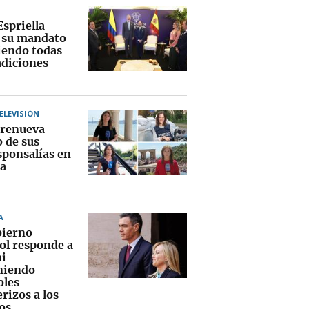
Espriella
a su mandato
endo todas
adiciones
TELEVISIÓN
renueva
o de sus
sponsalías en
a
A
bierno
ol responde a
i
niendo
oles
rizos a los
os