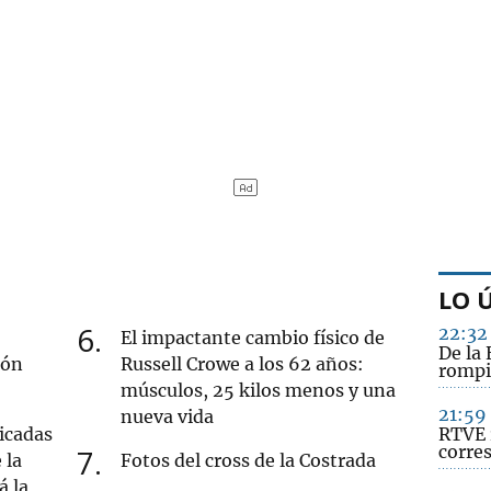
LO 
6
22:32
El impactante cambio físico de
De la 
ión
Russell Crowe a los 62 años:
rompi
músculos, 25 kilos menos y una
21:59
nueva vida
icadas
RTVE 
corre
7
 la
Fotos del cross de la Costrada
á la