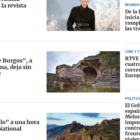
la revista
MUNDO
De la 
inici
rompi
las tr
CINE Y 
RTVE 
e Burgos", a
cuatr
a, deja sin
corre
c
Europ
POLÍTIC
El Go
españ
Melon
llo" a una hora
impo
contr
National
fronte
viajer