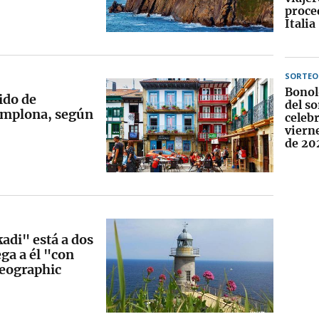
proce
Italia
SORTEO
Bonol
ido de
del so
Pamplona, según
celebr
viern
de 20
kadi" está a dos
ga a él "con
Geographic