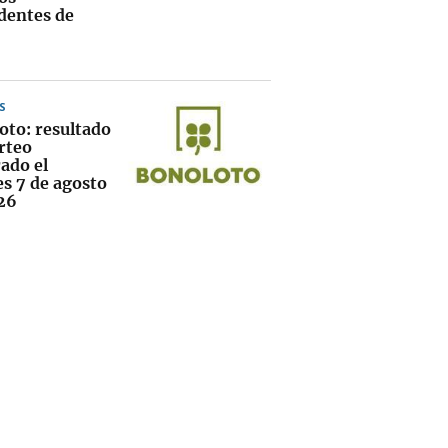
dentes de
S
oto: resultado
rteo
ado el
es 7 de agosto
26