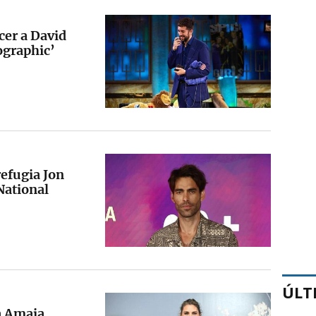
cer a David
ographic’
refugia Jon
National
ÚLT
a Amaia