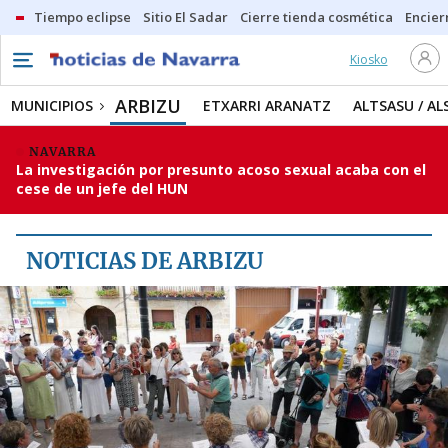
Tiempo eclipse
Sitio El Sadar
Cierre tienda cosmética
Encier
Kiosko
MUNICIPIOS
ARBIZU
ARBIZU
MUNICIPIOS
ETXARRI ARANATZ
ALTSASU / AL
ETXARRI ARANATZ
NAVARRA
La investigación por presunto acoso sexual acaba con el
ALTSASU / ALSASUA
cese de un jefe del HUN
UHARTE ARAKIL
IRURTZUN
NOTICIAS DE ARBIZU
LEKUNBERRI
LEITZA