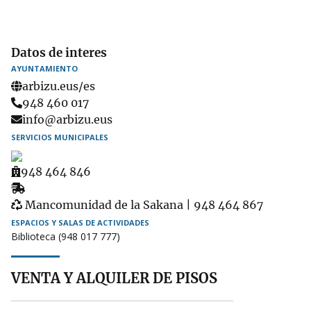
Datos de interes
AYUNTAMIENTO
arbizu.eus/es
Teléfono
948 460 017
Email
info@arbizu.eus
SERVICIOS MUNICIPALES
Ambulatorio
948 464 846
Recogida
Garbigune
de
Mancomunidad de la Sakana | 948 464 867
muebles
ESPACIOS Y SALAS DE ACTIVIDADES
Biblioteca (948 017 777)
VENTA Y ALQUILER DE PISOS