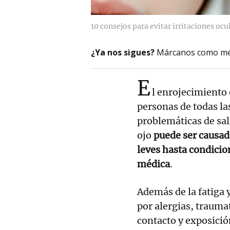
10 consejos para evitar irritaciones ocu
¿Ya nos sigues?
Márcanos como me
E
l enrojecimiento
personas de todas la
problemáticas de sal
ojo
puede ser causad
leves hasta condicio
médica
.
Además de la fatiga 
por alergias, trauma
contacto y exposició