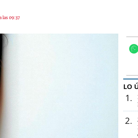
a las 09:37
LO 
1
2