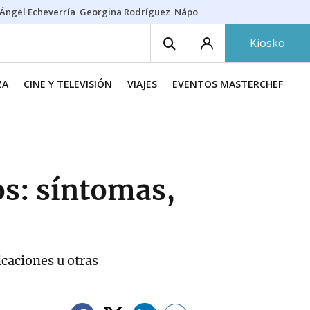
Ángel Echeverría
Georgina Rodríguez
Nápoles - Osasuna
Insultos rac
Kiosko
ZA
CINE Y TELEVISIÓN
VIAJES
EVENTOS MASTERCHEF
os: síntomas,
icaciones u otras