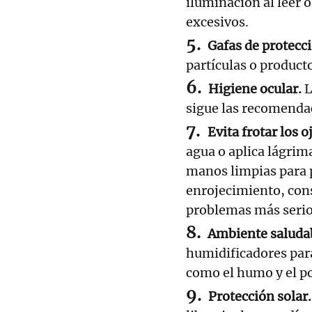
iluminación al leer o
excesivos.
Gafas de protecc
partículas o product
Higiene ocular.
L
sigue las recomendac
Evita frotar los o
agua o aplica lágrima
manos limpias para pr
enrojecimiento, cons
problemas más seri
Ambiente saluda
humidificadores para
como el humo y el po
Protección solar.