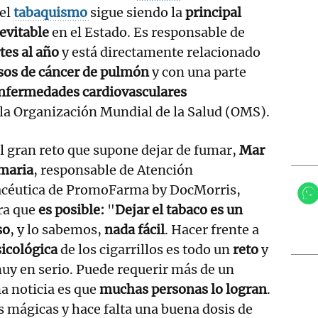
el
tabaquismo
sigue siendo la
principal
 evitable
en el Estado. Es responsable de
es al año
y está directamente relacionado
sos de cáncer de pulmón
y con una parte
nfermedades cardiovasculares
 la Organización Mundial de la Salud (OMS).
l gran reto que supone dejar de fumar,
Mar
maria
, responsable de Atención
céutica de PromoFarma by DocMorris,
ra que
es posible:
"
Dejar el tabaco es un
so
, y lo sabemos,
nada fácil
. Hacer frente a
sicológica
de los cigarrillos es todo un
reto
y
uy en serio. Puede requerir más de un
na noticia es que
muchas personas lo logran
.
as mágicas y hace falta una buena dosis de