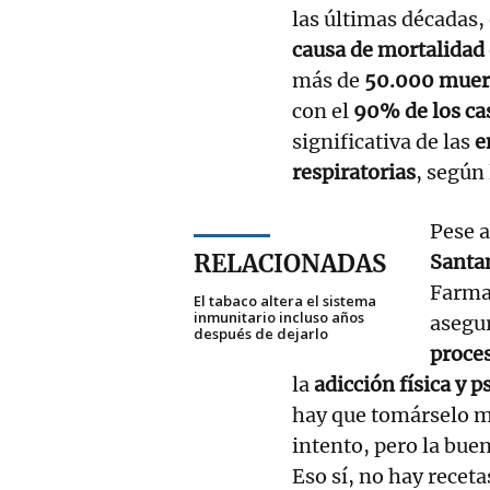
las últimas décadas, 
causa de mortalidad
más de
50.000 muert
con el
90% de los ca
significativa de las
e
respiratorias
, según
Pese a
RELACIONADAS
Santa
Farma
El tabaco altera el sistema
inmunitario incluso años
asegu
después de dejarlo
proce
la
adicción física y p
hay que tomárselo m
intento, pero la bue
Eso sí, no hay recet