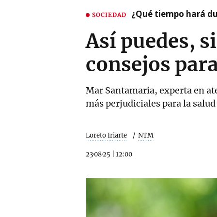
¿Qué tiempo hará dur
SOCIEDAD
Así puedes, si
consejos para
Mar Santamaria, experta en ate
más perjudiciales para la salud
Loreto Iriarte
NTM
23·08·25
|
12:00