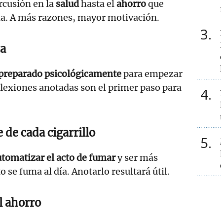
rcusión en la
salud
hasta el
ahorro
que
da. A más razones, mayor motivación.
3
ta
preparado psicológicamente
para empezar
eflexiones anotadas son el primer paso para
4
 de cada cigarrillo
5
utomatizar el acto de fumar
y ser más
 se fuma al día. Anotarlo resultará útil.
l ahorro