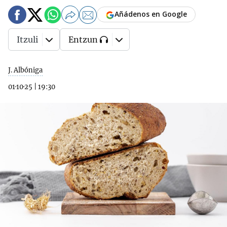
Añádenos en Google
Itzuli
Entzun
J. Albóniga
01·10·25
|
19:30