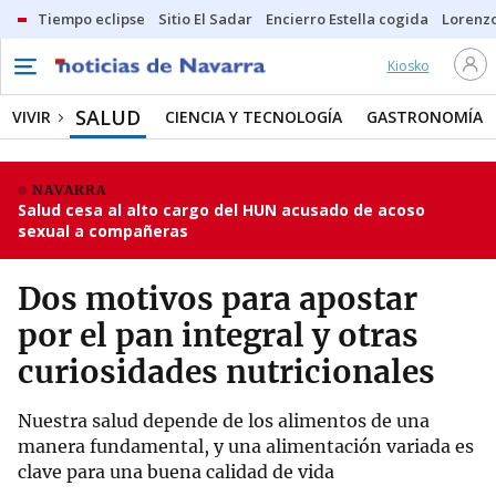
Tiempo eclipse
Sitio El Sadar
Encierro Estella cogida
Lorenzo
Kiosko
SALUD
VIVIR
CIENCIA Y TECNOLOGÍA
GASTRONOMÍA
NAVARRA
Salud cesa al alto cargo del HUN acusado de acoso
sexual a compañeras
Dos motivos para apostar
por el pan integral y otras
curiosidades nutricionales
Nuestra salud depende de los alimentos de una
manera fundamental, y una alimentación variada es
clave para una buena calidad de vida