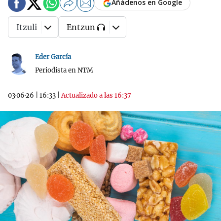
Añádenos en Google
Itzuli
Entzun
Eder García
Periodista en NTM
03·06·26
|
16:33
|
Actualizado a las 16:37