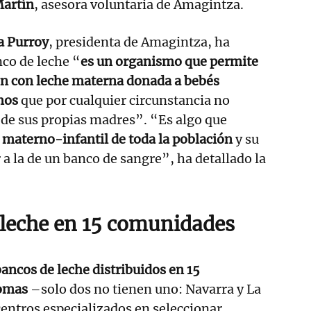
artín
, asesora voluntaria de Amagintza.
a Purroy
, presidenta de Amagintza, ha
co de leche “
es un organismo que permite
ón con leche materna donada a bebés
mos
que por cualquier circunstancia no
 de sus propias madres”. “Es algo que
d materno-infantil de toda la población
y su
 a la de un banco de sangre”, ha detallado la
 leche en 15 comunidades
bancos de leche distribuidos en 15
nomas
–solo dos no tienen uno: Navarra y La
 centros especializados en seleccionar