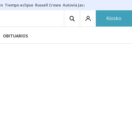
in
Tiempo eclipse
Russell Crowe
Autovía Jaca
Ronald Araújo
Prohibic
Kiosko
OBITUARIOS