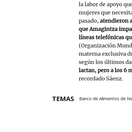
la labor de apoyo qu
mujeres que necesita
pasado,
atendieron a 
que Amagintza impar
líneas telefónicas qu
(Organización Mundia
materna exclusiva d
según los últimos da
lactan, pero a los 6 
recordado Sáenz.
TEMAS
Banco de Alimentos de N
Grupo Noticias
Poblaci