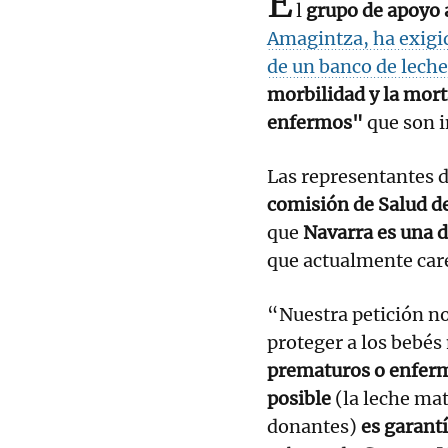
E
l
grupo de apoyo 
Amagintza, ha exigi
de un banco de lech
morbilidad y la mort
enfermos"
que son i
Las representantes d
comisión de Salud d
que
Navarra es una d
que actualmente car
“Nuestra petición no 
proteger a los bebés
prematuros o enferm
posible
(la leche ma
donantes)
es garantí