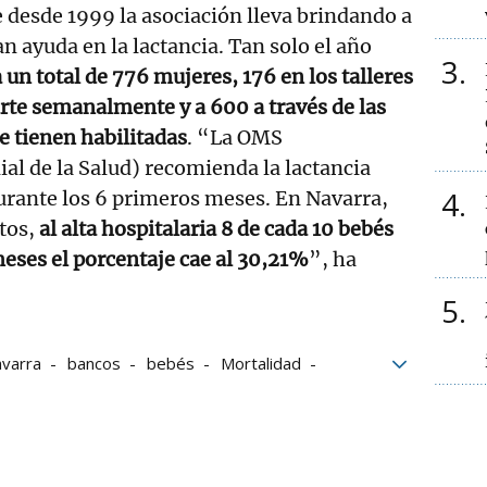
e desde 1999 la asociación lleva brindando a
n ayuda en la lactancia. Tan solo el año
3
un total de 776 mujeres, 176 en los talleres
te semanalmente y a 600 a través de las
e tienen habilitadas
. “La OMS
l de la Salud) recomienda la lactancia
4
urante los 6 primeros meses. En Navarra,
tos,
al alta hospitalaria 8 de cada 10 bebés
meses el porcentaje cae al 30,21%
”, ha
5
avarra
bancos
bebés
Mortalidad
ón
Navarra