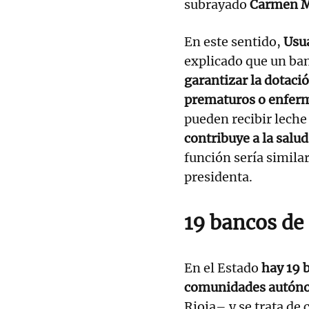
subrayado
Carmen M
En este sentido,
Usu
explicado que un ban
garantizar la dotaci
prematuros o enfer
pueden recibir leche
contribuye a la salu
función sería similar
presidenta.
19 bancos de
En el Estado
hay 19 
comunidades autó
Rioja– y se trata de