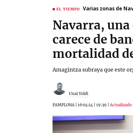
Varias zonas de Nav
EL TIEMPO
Navarra, una
carece de banc
mortalidad de
Amagintza subraya que este or
Unai Yoldi
PAMPLONA
|
16·04·24
|
19:39
|
Actualizado 