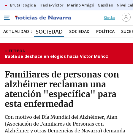
Brutal cogida
Iraola-Víctor
Merino Amigó
Gasóleo
Nivel Ce
Kiosko
SOCIEDAD
ACTUALIDAD
SOCIEDAD
POLÍTICA
SUCE
FÚTBOL
Iraola se deshace en elogios hacia Víctor Muñoz
Familiares de personas con
alzhéimer reclaman una
atención "específica" para
esta enfermedad
Con motivo del Día Mundial del Alzhéimer, Afan
(Asociación de Familiares de Personas con
Alzhéimer y otras Demencias de Navarra) demanda