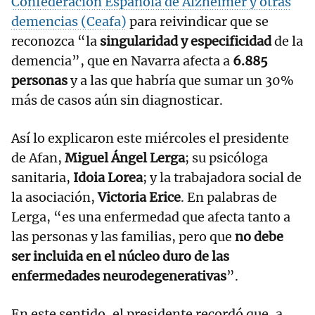
Confederación Española de Alzhéimer y otras
demencias (Ceafa)
para reivindicar que se
reconozca “la
singularidad y especificidad
de la
demencia”, que en Navarra afecta a
6.885
personas
y a las que habría que sumar un 30%
más de casos aún sin diagnosticar.
Así lo explicaron este miércoles el presidente
de Afan,
Miguel Ángel Lerga
; su psicóloga
sanitaria,
Idoia Lorea
; y la trabajadora social de
la asociación,
Victoria Erice
. En palabras de
Lerga, “es una enfermedad que afecta tanto a
las personas y las familias, pero que
no debe
ser incluida en el núcleo duro de las
enfermedades neurodegenerativas
”.
En este sentido, el presidente recordó que, a