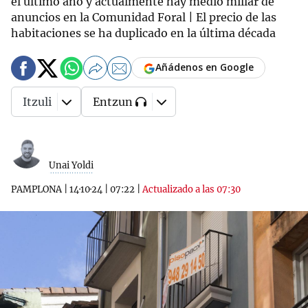
el último año y actualmente hay medio millar de
anuncios en la Comunidad Foral | El precio de las
habitaciones se ha duplicado en la última década
Añádenos en Google
Itzuli
Entzun
Unai Yoldi
PAMPLONA
|
14·10·24
|
07:22
|
Actualizado a las 07:30