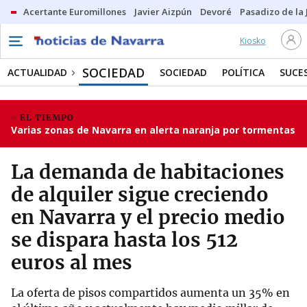
Acertante Euromillones
Javier Aizpún
Devoré
Pasadizo de la
Kiosko
SOCIEDAD
ACTUALIDAD
SOCIEDAD
POLÍTICA
SUCE
EL TIEMPO
Varias zonas de Navarra en alerta naranja por tormentas
La demanda de habitaciones
de alquiler sigue creciendo
en Navarra y el precio medio
se dispara hasta los 512
euros al mes
La oferta de pisos compartidos aumenta un 35% en