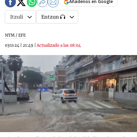
Añádenos en Google
Itzuli
Entzun
NTM / EFE
03·11·24
|
21:49
|
Actualizado a las 08:04