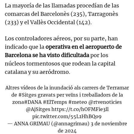
La mayoría de las llamadas procedían de las
comarcas del Barcelonès (235), Tarragonès
(233) y el Vallès Occidental (142).
Los controladores aéreos, por su parte, han
indicado que la
operativa en el aeropuerto de
Barcelona se ha visto dificultada
por los
núcleos tormentosos que rodean la capital
catalana y su aeródromo.
Altres vídeos de la inundació als carrers de Terramar
de
#Sitges
gravats per veïns i treballadors de la
zona
#DANA
#ElTemps
#meteo
@rtvenoticies
@AjSitges
https://t.co/hOFMFie3ll
pic.twitter.com/55L1HhBQo9
— ANNA GRIMAU (@annagrimau)
3 de noviembre
de 2024