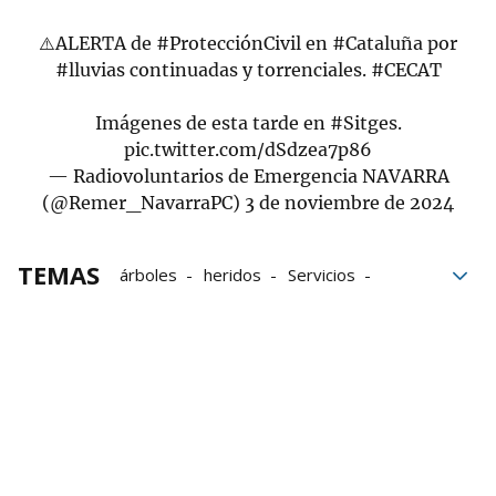
⚠️ALERTA de
#ProtecciónCivil
en
#Cataluña
por
#lluvias
continuadas y torrenciales.
#CECAT
Imágenes de esta tarde en
#Sitges
.
pic.twitter.com/dSdzea7p86
— Radiovoluntarios de Emergencia NAVARRA
(@Remer_NavarraPC)
3 de noviembre de 2024
TEMAS
árboles
heridos
Servicios
Emergencias
Cataluña