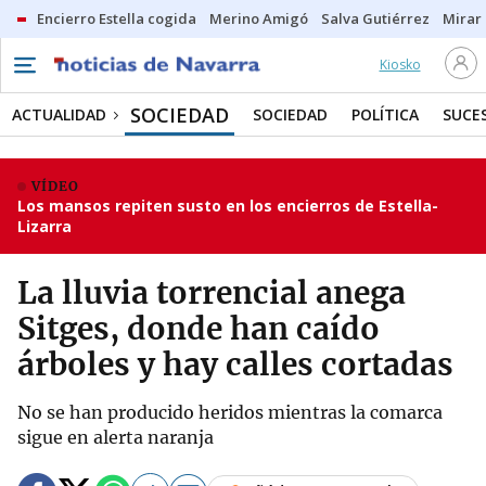
Encierro Estella cogida
Merino Amigó
Salva Gutiérrez
Mirar 
Kiosko
SOCIEDAD
ACTUALIDAD
SOCIEDAD
POLÍTICA
SUCE
VÍDEO
Los mansos repiten susto en los encierros de Estella-
Lizarra
La lluvia torrencial anega
Sitges, donde han caído
árboles y hay calles cortadas
No se han producido heridos mientras la comarca
sigue en alerta naranja