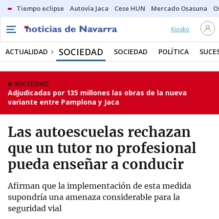
Tiempo eclipse
Autovía Jaca
Cese HUN
Mercado Osasuna
O
Kiosko
SOCIEDAD
ACTUALIDAD
SOCIEDAD
POLÍTICA
SUCE
SOCIEDAD
Adjudicadas por 135 millones las obras de la nueva
variante entre Pamplona y Jaca
Las autoescuelas rechazan
que un tutor no profesional
pueda enseñar a conducir
Afirman que la implementación de esta medida
supondría una amenaza considerable para la
seguridad vial