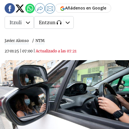
Añádenos en Google
Itzuli
Entzun
Javier Alonso
NTM
27·01·25
|
07:00
|
Actualizado a las 07:21