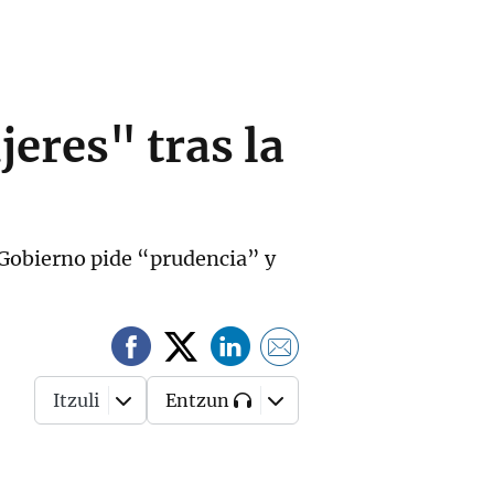
eres" tras la
 Gobierno pide “prudencia” y
Itzuli
Entzun