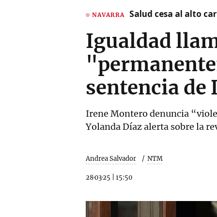
Salud cesa al alto c
NAVARRA
Igualdad llam
"permanenteme
sentencia de 
Irene Montero denuncia “violen
Yolanda Díaz alerta sobre la r
Andrea Salvador
NTM
28·03·25
|
15:50