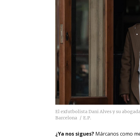
El exfutbolista Dani Alves y su abogada
Barcelona
E.P.
¿Ya nos sigues?
Márcanos como me