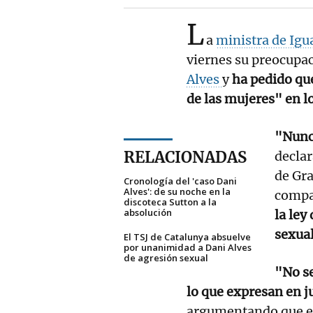
L
a
ministra de Ig
viernes su preocupac
Alves
y
ha pedido qu
de las mujeres" en l
"Nunca
RELACIONADAS
declar
de Gr
Cronología del 'caso Dani
Alves': de su noche en la
compar
discoteca Sutton a la
absolución
la ley
sexual
El TSJ de Catalunya absuelve
por unanimidad a Dani Alves
de agresión sexual
"No se
lo que expresan en j
argumentando que es