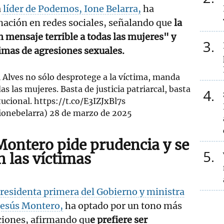
a
líder de Podemos, Ione Belarra,
ha
nación en redes sociales, señalando que
la
mensaje terrible a todas las mujeres" y
3
timas de agresiones sexuales.
i Alves no sólo desprotege a la víctima, manda
s las mujeres. Basta de justicia patriarcal, basta
4
tucional.
https://t.co/E3IZJxBl7s
ionebelarra)
28 de marzo de 2025
Montero pide prudencia y se
5
n las víctimas
residenta primera del Gobierno y ministra
Jesús Montero,
ha optado por un tono más
ciones, afirmando qu
e prefiere ser