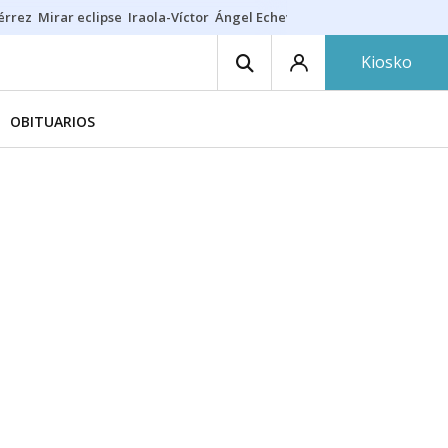
érrez
Mirar eclipse
Iraola-Víctor
Ángel Echeverría
Obituario Ángel
Kiosko
OBITUARIOS