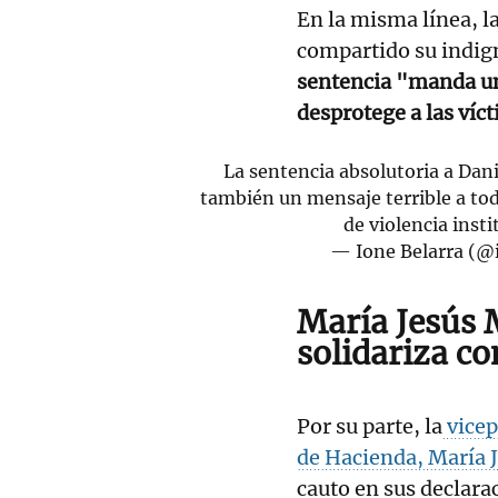
En la misma línea, l
compartido su indig
sentencia "manda un 
desprotege a las víc
La sentencia absolutoria a Dan
también un mensaje terrible a toda
de violencia insti
— Ione Belarra (@
María Jesús 
solidariza co
Por su parte, la
vicep
de Hacienda, María 
cauto en sus declara