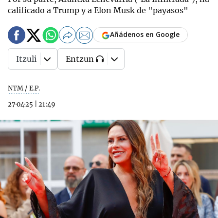
calificado a Trump y a Elon Musk de "payasos"
Añádenos en Google
Itzuli
Entzun
NTM / E.P.
27·04·25
|
21:49