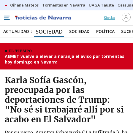
Oihane Mateos
Tormentas en Navarra
UAGA Tauste
Osasuna
Kiosko
SOCIEDAD
ACTUALIDAD
SOCIEDAD
POLÍTICA
SUCE
EL TIEMPO
AEMET vuelve a elevar a naranja el aviso por tormentas
hoy domingo en Navarra
Karla Sofía Gascón,
preocupada por las
deportaciones de Trump:
"No sé si trabajaré allí por si
acabo en El Salvador"
Por su parte, Arantxa Echevarría ('La Infiltrada'), ha