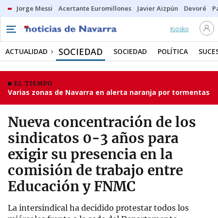
Jorge Messi
Acertante Euromillones
Javier Aizpún
Devoré
P
Kiosko
SOCIEDAD
ACTUALIDAD
SOCIEDAD
POLÍTICA
SUCE
EL TIEMPO
Varias zonas de Navarra en alerta naranja por tormentas
Nueva concentración de los
sindicatos 0-3 años para
exigir su presencia en la
comisión de trabajo entre
Educación y FNMC
La intersindical ha decidido protestar todos los