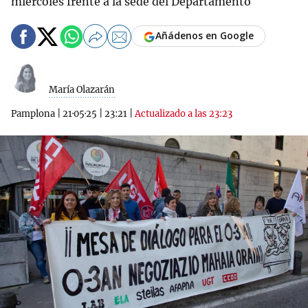
miércoles frente a la sede del Departamento
Añádenos en Google
María Olazarán
Pamplona
|
21·05·25
|
23:21
|
Actualizado a las 23:23