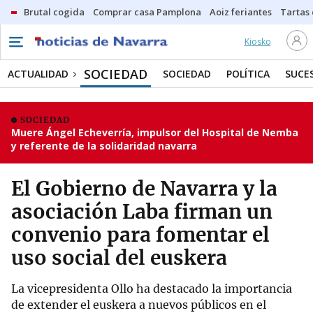
Brutal cogida
Comprar casa Pamplona
Aoiz feriantes
Tartas
Kiosko
SOCIEDAD
ACTUALIDAD
SOCIEDAD
POLÍTICA
SUCE
SOCIEDAD
Muere Ángel Echeverría, impulsor del Hospital de Nemba
y referente de la solidaridad navarra
El Gobierno de Navarra y la
asociación Laba firman un
convenio para fomentar el
uso social del euskera
La vicepresidenta Ollo ha destacado la importancia
de extender el euskera a nuevos públicos en el