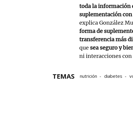
toda la información 
suplementación con p
explica González M
forma de suplement
transferencia más di
que
sea seguro y bie
ni interacciones con
TEMAS
nutrición
diabetes
v
Universidad de Navarra