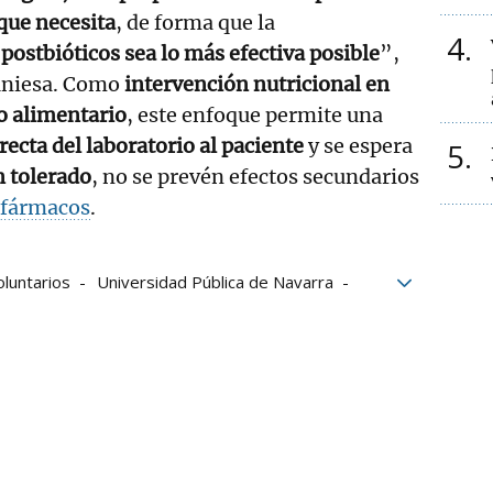
que necesita
, de forma que la
4
ostbióticos sea lo más efectiva posible
”,
uniesa. Como
intervención nutricional en
o alimentario
, este enfoque permite una
recta del laboratorio al paciente
y se espera
5
n tolerado
, no se prevén efectos secundarios
fármacos
.
oluntarios
Universidad Pública de Navarra
El objetivo
Clínica Universidad de Navarra