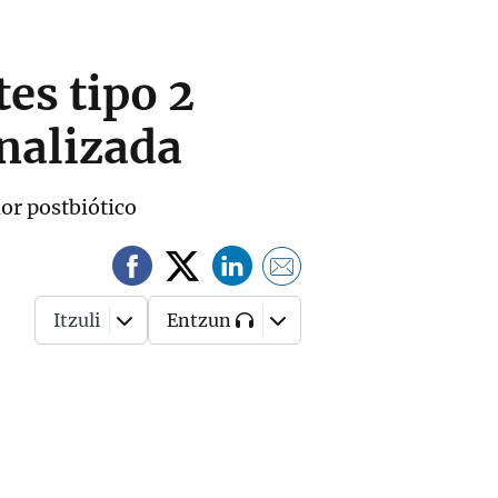
es tipo 2
nalizada
dor postbiótico
Itzuli
Entzun