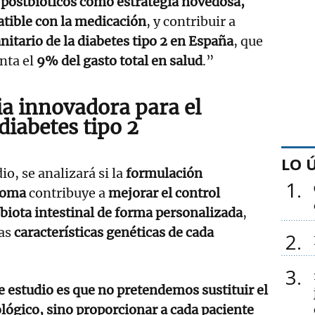
postbióticos como estrategia novedosa,
tible con la medicación
, y contribuir a
nitario de la diabetes tipo 2 en España
, que
nta el
9% del gasto total en salud
.”
ia innovadora para el
 diabetes tipo 2
LO 
o, se analizará si la
formulación
1
ioma
contribuye a
mejorar el control
biota intestinal de forma personalizada
,
las
características genéticas de cada
2
3
 estudio es que no pretendemos sustituir el
ógico, sino proporcionar a cada paciente