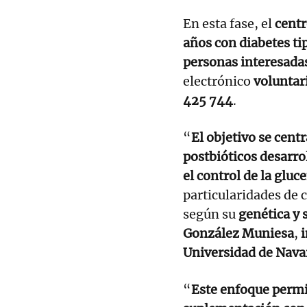
En esta fase, el
centr
años con diabetes ti
personas interesada
electrónico
volunta
425 744
.
“
El objetivo se cent
postbióticos desarrol
el control de la gluc
particularidades de 
según su
genética y 
González Muniesa
,
i
Universidad de Nava
“
Este enfoque permit