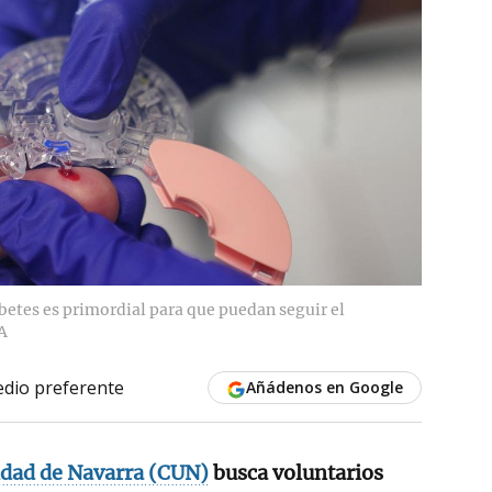
abetes es primordial para que puedan seguir el
A
dio preferente
Añádenos en Google
idad de Navarra (CUN)
busca voluntarios